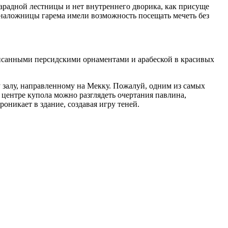
парадной лестницы и нет внутреннего дворика, как присуще
 наложницы гарема имели возможность посещать мечеть без
писанными персидскими орнаментами и арабеской в красивых
у залу, направленному на Мекку. Пожалуй, одним из самых
 центре купола можно разглядеть очертания павлина,
оникает в здание, создавая игру теней.