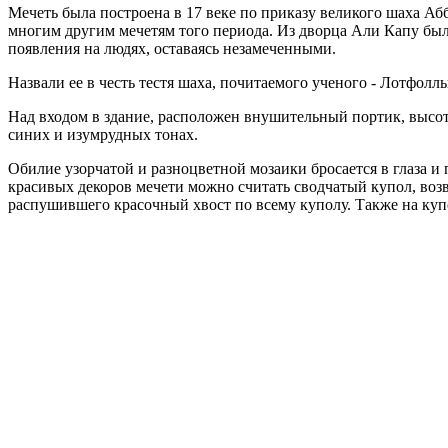
Мечеть была построена в 17 веке по приказу великого шаха Аб
многим другим мечетям того периода. Из дворца Али Капу был
появления на людях, оставаясь незамеченными.
Назвали ее в честь тестя шаха, почитаемого ученого - Лотфол
Над входом в здание, расположен внушительный портик, высо
синих и изумрудных тонах.
Обилие узорчатой и разноцветной мозаики бросается в глаза и
красивых декоров мечети можно считать сводчатый купол, возв
распушившего красочный хвост по всему куполу. Также на купо