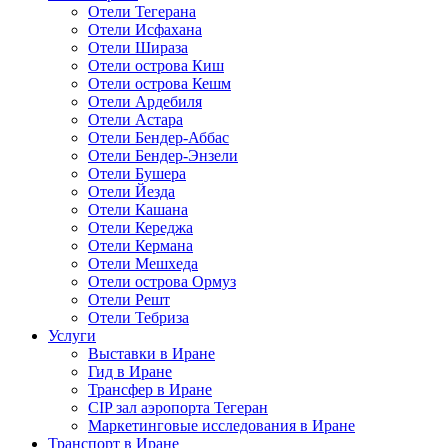
Отели Тегерана
Отели Исфахана
Отели Шираза
Отели острова Киш
Отели острова Кешм
Отели Ардебиля
Отели Астара
Отели Бендер-Аббас
Отели Бендер-Энзели
Отели Бушера
Отели Йезда
Отели Кашана
Отели Кереджа
Отели Кермана
Отели Мешхеда
Отели острова Ормуз
Отели Решт
Отели Тебриза
Услуги
Выставки в Иране
Гид в Иране
Трансфер в Иране
CIP зал аэропорта Тегеран
Маркетинговые исследования в Иране
Транспорт в Иране