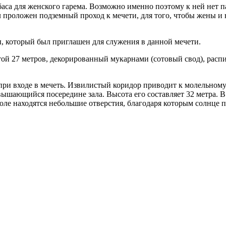
баса для женского гарема. Возможно именно поэтому к ней нет 
 проложен подземный проход к мечети, для того, чтобы жены и
лы, который был приглашен для служения в данной мечети.
той 27 метров, декорированный мукарнами (сотовый свод), рас
 при входе в мечеть. Извилистый коридор приводит к молельном
ышающийся посередине зала. Высота его составляет 32 метра. В
ле находятся небольшие отверстия, благодаря которым солнце пр