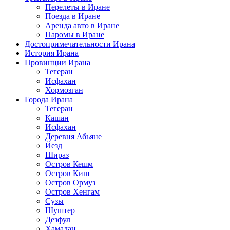
Перелеты в Иране
Поезда в Иране
Аренда авто в Иране
Паромы в Иране
Достопримечательности Ирана
История Ирана
Провинции Ирана
Тегеран
Исфахан
Хормозган
Города Ирана
Тегеран
Кашан
Исфахан
Деревня Абьяне
Йезд
Шираз
Остров Кешм
Остров Киш
Остров Ормуз
Остров Хенгам
Сузы
Шуштер
Дезфул
Хамадан