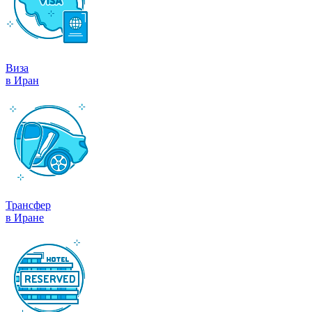
Виза
в Иран
Трансфер
в Иране