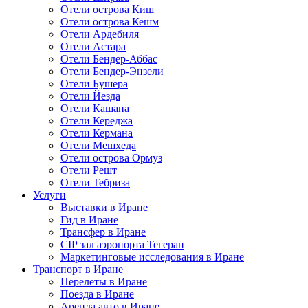
Отели острова Киш
Отели острова Кешм
Отели Ардебиля
Отели Астара
Отели Бендер-Аббас
Отели Бендер-Энзели
Отели Бушера
Отели Йезда
Отели Кашана
Отели Кереджа
Отели Кермана
Отели Мешхеда
Отели острова Ормуз
Отели Решт
Отели Тебриза
Услуги
Выставки в Иране
Гид в Иране
Трансфер в Иране
CIP зал аэропорта Тегеран
Маркетинговые исследования в Иране
Транспорт в Иране
Перелеты в Иране
Поезда в Иране
Аренда авто в Иране