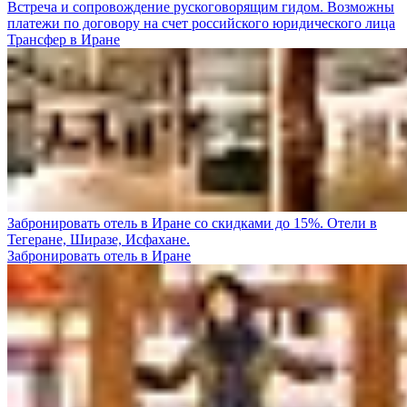
Встреча и сопровождение рускоговорящим гидом. Возможны
платежи по договору на счет российского юридического лица
Трансфер в Иране
Забронировать отель в Иране со скидками до 15%. Отели в
Тегеране, Ширазе, Исфахане.
Забронировать отель в Иране