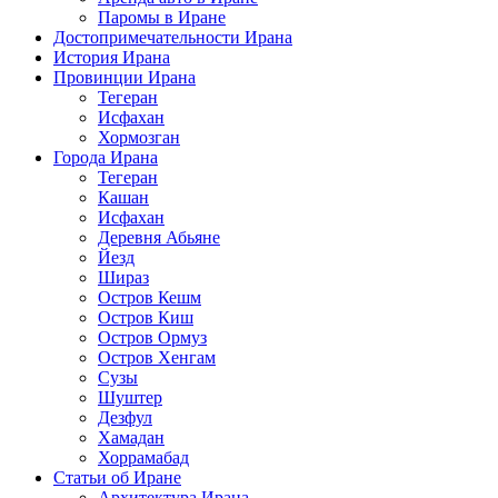
Паромы в Иране
Достопримечательности Ирана
История Ирана
Провинции Ирана
Тегеран
Исфахан
Хормозган
Города Ирана
Тегеран
Кашан
Исфахан
Деревня Абьяне
Йезд
Шираз
Остров Кешм
Остров Киш
Остров Ормуз
Остров Хенгам
Сузы
Шуштер
Дезфул
Хамадан
Хоррамабад
Статьи об Иране
Архитектура Ирана