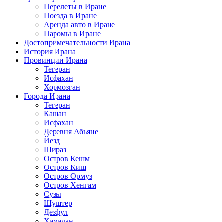
Перелеты в Иране
Поезда в Иране
Аренда авто в Иране
Паромы в Иране
Достопримечательности Ирана
История Ирана
Провинции Ирана
Тегеран
Исфахан
Хормозган
Города Ирана
Тегеран
Кашан
Исфахан
Деревня Абьяне
Йезд
Шираз
Остров Кешм
Остров Киш
Остров Ормуз
Остров Хенгам
Сузы
Шуштер
Дезфул
Хамадан