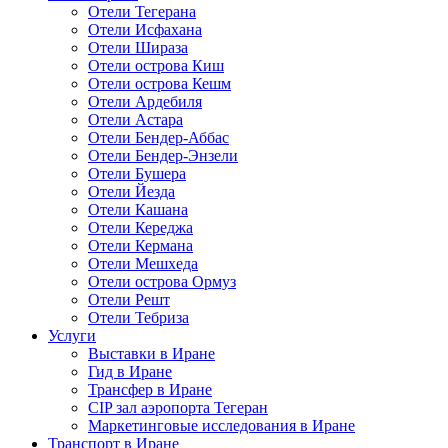
Отели Тегерана
Отели Исфахана
Отели Шираза
Отели острова Киш
Отели острова Кешм
Отели Ардебиля
Отели Астара
Отели Бендер-Аббас
Отели Бендер-Энзели
Отели Бушера
Отели Йезда
Отели Кашана
Отели Кереджа
Отели Кермана
Отели Мешхеда
Отели острова Ормуз
Отели Решт
Отели Тебриза
Услуги
Выставки в Иране
Гид в Иране
Трансфер в Иране
CIP зал аэропорта Тегеран
Маркетинговые исследования в Иране
Транспорт в Иране