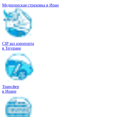
Медицинская страховка в Иран
CIP зал аэропорта
в Тегеране
Трансфер
в Иране