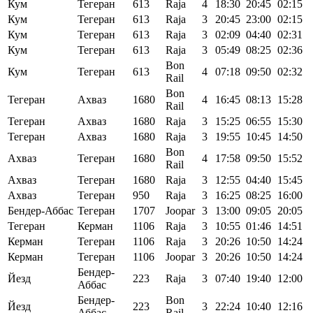
Кум
Тегеран
613
Raja
4
18:30
20:45
02:15
Кум
Тегеран
613
Raja
3
20:45
23:00
02:15
Кум
Тегеран
613
Raja
3
02:09
04:40
02:31
Кум
Тегеран
613
Raja
3
05:49
08:25
02:36
Bon
Кум
Тегеран
613
4
07:18
09:50
02:32
Rail
Bon
Тегеран
Ахваз
1680
4
16:45
08:13
15:28
Rail
Тегеран
Ахваз
1680
Raja
3
15:25
06:55
15:30
Тегеран
Ахваз
1680
Raja
3
19:55
10:45
14:50
Bon
Ахваз
Тегеран
1680
4
17:58
09:50
15:52
Rail
Ахваз
Тегеран
1680
Raja
3
12:55
04:40
15:45
Ахваз
Тегеран
950
Raja
3
16:25
08:25
16:00
Бендер-Аббас
Тегеран
1707
Joopar
3
13:00
09:05
20:05
Тегеран
Керман
1106
Raja
3
10:55
01:46
14:51
Керман
Тегеран
1106
Raja
3
20:26
10:50
14:24
Керман
Тегеран
1106
Joopar
3
20:26
10:50
14:24
Бендер-
Йезд
223
Raja
3
07:40
19:40
12:00
Аббас
Бендер-
Bon
Йезд
223
3
22:24
10:40
12:16
Аббас
Rail