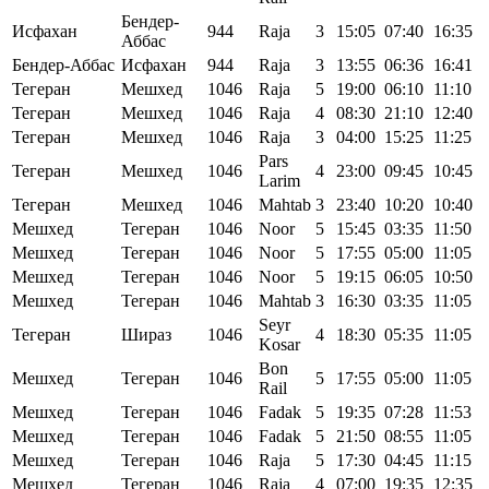
Бендер-
Исфахан
944
Raja
3
15:05
07:40
16:35
Аббас
Бендер-Аббас
Исфахан
944
Raja
3
13:55
06:36
16:41
Тегеран
Мешхед
1046
Raja
5
19:00
06:10
11:10
Тегеран
Мешхед
1046
Raja
4
08:30
21:10
12:40
Тегеран
Мешхед
1046
Raja
3
04:00
15:25
11:25
Pars
Тегеран
Мешхед
1046
4
23:00
09:45
10:45
Larim
Тегеран
Мешхед
1046
Mahtab
3
23:40
10:20
10:40
Мешхед
Тегеран
1046
Noor
5
15:45
03:35
11:50
Мешхед
Тегеран
1046
Noor
5
17:55
05:00
11:05
Мешхед
Тегеран
1046
Noor
5
19:15
06:05
10:50
Мешхед
Тегеран
1046
Mahtab
3
16:30
03:35
11:05
Seyr
Тегеран
Шираз
1046
4
18:30
05:35
11:05
Kosar
Bon
Мешхед
Тегеран
1046
5
17:55
05:00
11:05
Rail
Мешхед
Тегеран
1046
Fadak
5
19:35
07:28
11:53
Мешхед
Тегеран
1046
Fadak
5
21:50
08:55
11:05
Мешхед
Тегеран
1046
Raja
5
17:30
04:45
11:15
Мешхед
Тегеран
1046
Raja
4
07:00
19:35
12:35