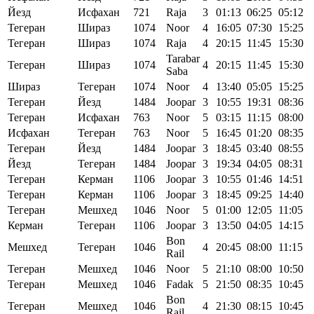
Йезд
Исфахан
721
Raja
3
01:13
06:25
05:12
Тегеран
Шираз
1074
Noor
4
16:05
07:30
15:25
Тегеран
Шираз
1074
Raja
4
20:15
11:45
15:30
Tarabar
Тегеран
Шираз
1074
4
20:15
11:45
15:30
Saba
Шираз
Тегеран
1074
Noor
4
13:40
05:05
15:25
Тегеран
Йезд
1484
Joopar
3
10:55
19:31
08:36
Тегеран
Исфахан
763
Noor
5
03:15
11:15
08:00
Исфахан
Тегеран
763
Noor
5
16:45
01:20
08:35
Тегеран
Йезд
1484
Joopar
3
18:45
03:40
08:55
Йезд
Тегеран
1484
Joopar
3
19:34
04:05
08:31
Тегеран
Керман
1106
Joopar
3
10:55
01:46
14:51
Тегеран
Керман
1106
Joopar
3
18:45
09:25
14:40
Тегеран
Мешхед
1046
Noor
5
01:00
12:05
11:05
Керман
Тегеран
1106
Joopar
3
13:50
04:05
14:15
Bon
Мешхед
Тегеран
1046
4
20:45
08:00
11:15
Rail
Тегеран
Мешхед
1046
Noor
5
21:10
08:00
10:50
Тегеран
Мешхед
1046
Fadak
5
21:50
08:35
10:45
Bon
Тегеран
Мешхед
1046
4
21:30
08:15
10:45
Rail