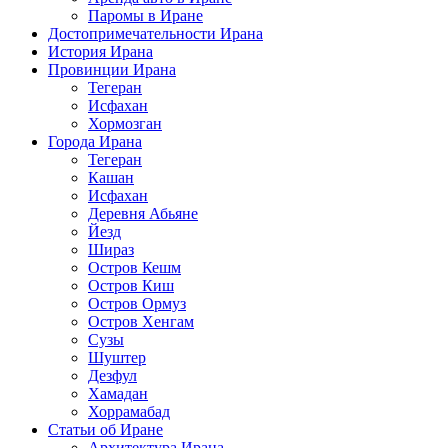
Паромы в Иране
Достопримечательности Ирана
История Ирана
Провинции Ирана
Тегеран
Исфахан
Хормозган
Города Ирана
Тегеран
Кашан
Исфахан
Деревня Абьяне
Йезд
Шираз
Остров Кешм
Остров Киш
Остров Ормуз
Остров Хенгам
Сузы
Шуштер
Дезфул
Хамадан
Хоррамабад
Статьи об Иране
Архитектура Ирана