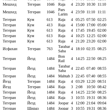
Мешхед
Тегеран
1046
Raja
4
23:20
10:30
11:10
Pars
Мешхед
Тегеран
1046
4
23:59
11:10
11:11
Larim
Тегеран
Кум
613
Raja
4
05:25
07:50
02:25
Тегеран
Кум
413
Raja
4
15:00
17:00
05:00
Тегеран
Кум
613
Raja
4
17:45
19:45
02:00
Тегеран
Кум
613
Raja
4
10:25
12:25
02:00
Тегеран
Кум
613
Raja
4
21:20
23:20
02:00
Tarabar
Исфахан
Тегеран
763
4
18:10
02:35
08:25
Saba
Bon
Тегеран
Йезд
1484
4
14:25
22:50
08:25
Rail
Tarabar
Тегеран
Йезд
1484
4
22:45
07:40
08:55
Saba
Тегеран
Йезд
1484
Mahtab
3
22:45
07:40
08:55
Йезд
Тегеран
1484
Raja
4
03:29
12:20
08:51
Йезд
Тегеран
1484
Raja
3
2:08
10:50
08:42
Тегеран
Йезд
1484
Raja
4
14:25
22:50
08:25
Тегеран
Йезд
1484
Raja
3
10:55
19:31
08:36
Тегеран
Йезд
1484
Joopar
4
12:00
21:04
09:04
Тегеран
Шираз
1484
Joopar
3
10:55
19:31
08:36