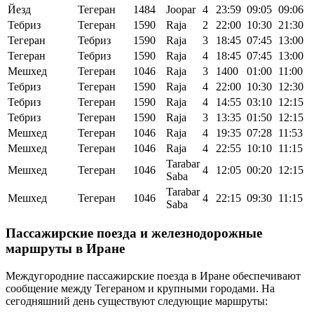
Йезд
Тегеран
1484
Joopar
4
23:59
09:05
09:06
Тебриз
Тегеран
1590
Raja
2
22:00
10:30
21:30
Тегеран
Тебриз
1590
Raja
3
18:45
07:45
13:00
Тегеран
Тебриз
1590
Raja
4
18:45
07:45
13:00
Мешхед
Тегеран
1046
Raja
3
1400
01:00
11:00
Тебриз
Тегеран
1590
Raja
4
22:00
10:30
12:30
Тебриз
Тегеран
1590
Raja
4
14:55
03:10
12:15
Тебриз
Тегеран
1590
Raja
3
13:35
01:50
12:15
Мешхед
Тегеран
1046
Raja
4
19:35
07:28
11:53
Мешхед
Тегеран
1046
Raja
4
22:55
10:10
11:15
Tarabar
Мешхед
Тегеран
1046
4
12:05
00:20
12:15
Saba
Tarabar
Мешхед
Тегеран
1046
4
22:15
09:30
11:15
Saba
Пассажирские поезда и железнодорожные
маршруты в Иране
Междугородние пассажирские поезда в Иране обеспечивают
сообщение между Тегераном и крупными городами. На
сегодняшний день существуют следующие маршруты: