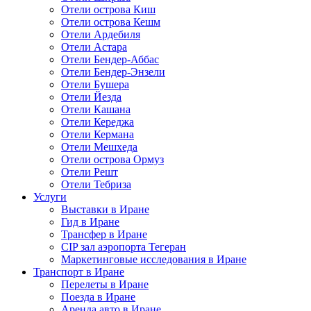
Отели острова Киш
Отели острова Кешм
Отели Ардебиля
Отели Астара
Отели Бендер-Аббас
Отели Бендер-Энзели
Отели Бушера
Отели Йезда
Отели Кашана
Отели Кереджа
Отели Кермана
Отели Мешхеда
Отели острова Ормуз
Отели Решт
Отели Тебриза
Услуги
Выставки в Иране
Гид в Иране
Трансфер в Иране
CIP зал аэропорта Тегеран
Маркетинговые исследования в Иране
Транспорт в Иране
Перелеты в Иране
Поезда в Иране
Аренда авто в Иране