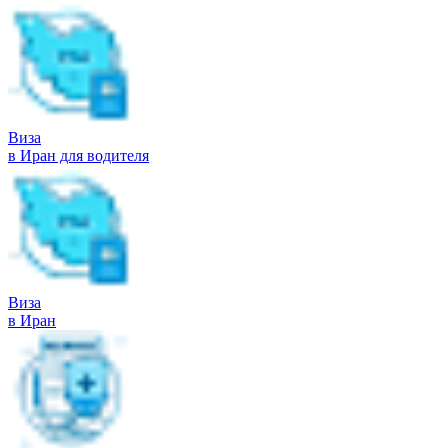
Виза
в Иран для водителя
Виза
в Иран