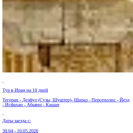
Тур в Иран на 10 дней
Тегеран - Дезфул (Сузы, Шуштер)- Шираз - Персеполис - Йезд
- Исфахан - Абьяни - Кашан
Даты заезда с:
30.04 - 10.05.2026