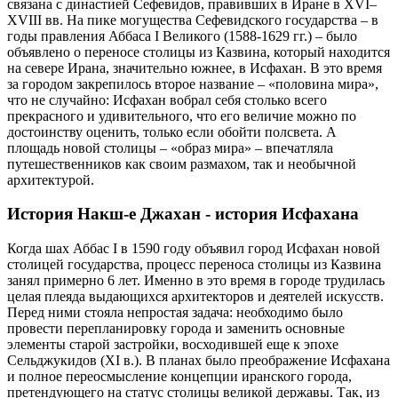
связана с династией Сефевидов, правивших в Иране в XVI–
XVIII вв. На пике могущества Сефевидского государства – в
годы правления Аббаса I Великого (1588-1629 гг.) – было
объявлено о переносе столицы из Казвина, который находится
на севере Ирана, значительно южнее, в Исфахан. В это время
за городом закрепилось второе название – «половина мира»,
что не случайно: Исфахан вобрал себя столько всего
прекрасного и удивительного, что его величие можно по
достоинству оценить, только если обойти полсвета. А
площадь новой столицы – «образ мира» – впечатляла
путешественников как своим размахом, так и необычной
архитектурой.
История Накш-е Джахан - история Исфахана
Когда шах Аббас I в 1590 году объявил город Исфахан новой
столицей государства, процесс переноса столицы из Казвина
занял примерно 6 лет. Именно в это время в городе трудилась
целая плеяда выдающихся архитекторов и деятелей искусств.
Перед ними стояла непростая задача: необходимо было
провести перепланировку города и заменить основные
элементы старой застройки, восходившей еще к эпохе
Сельджукидов (ХI в.). В планах было преображение Исфахана
и полное переосмысление концепции иранского города,
претендующего на статус столицы великой державы. Так, из