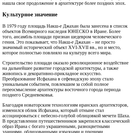
нашла свое продолжение в архитектуре более поздних эпох.
Культурное значение
В 1979 году площадь Накш-е Джахан была занесена в список
объектов Всемирного наследия ЮНЕСКО в Иране. Более
того, ансамбль площади признан шедевром человеческого
гения. Это показывает, что Накш-е Джахан – не просто
значимый исторический объект XVI-XVII вв., но и место,
которое полностью повлияло на культуру всего мира.
Строительство площади оказало революционное воздействие
на дальнейшее развитие городской архитектуры, а также
живопись и декоративно-прикладное искусство.
Преобразование Исфахана в сефевидскую эпоху стало
уникальным событием, повлекшим за собой полное
переосмысление архитектуры восточного города периода
позднего Средневековья.
Благодаря новаторским технологиям иранских архитекторов,
изменился облик Исфахана, который отныне стал
ассоциироваться с небесно-голубой облицовкой мечети Шаха.
В представлении путешественников закрепился классический
образ Ирана с богато украшенными, разноцветными
зданиями, облицованными изразцами и прочими