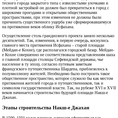
тесного города закрытого типа с извилистыми улочками и
плотной застройкой он должен был превратиться в город с
широкими проездами и открытыми общественными
пространствами, при этом изменения не должны были
причинить существенного ущерба уже сформировавшемуся
на протяжении веков облику Исфахана.
Осуществление столь грандиозного проекта заняло несколько
десятилетий. Так, изменения, в первую очередь, коснулись
главного места притяжения Исфахана – старой площади
(Мейдан-е Кохне), где располагался городской базар. Мейдан-
е Кохне совершенно не соответствовала представлениям шаха
о главной площади столицы Сефевидской державы, чье
население в ту эпоху, согласно путевым заметкам
французского путешественника Шардена, приблизилось к
полумиллиону жителей. Необходимо было построить такое
общественное пространство, которое служило бы как местом
притяжения жителей города и путешественников, так и
символом государственной власти. Так, на рубеже XVI и XVII
веков начинается строительство будущей площади Накш-е
Джахан.
Этапы строительства Накш-е Джахан
В 1590–1591 годах площадь начинает оформляться как