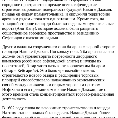
городское пространство: прежде всего, сефевидские
строители выровняли поверхность будущей Накш-е Джахан,
придав ей форму прямоугольника, и окружили территорию
арочным рядом - пока что одноэтажным. Кроме того, на
западной стороне площади были возведены монументальные
ворота (Али-Капу), которые должны были разделить
общественное городское пространство и резиденцию
Сефевидов с шахскими садами.
Другим важным сооружением стал базар на северной стороне
площади Накш-е Джахан. Поскольку новый базар изначально
должен был удовлетворить потребности дворцового
комплекса (особняков сефевидской элиты) и нужды их
посетителей, базар часто называют королевским базаром
(Базар-е Кейсарийе). Это было чрезвычайно важно:
строительство нового базара и расширение торговых
площадей способствовало налаживанию экономических
связей между оживленным старым торговым центром
Исфахана и его преемником в виде Накш-е Джахан, где с
этого времени стала концентрироваться торгово-ремесленная
деятельность.
В 1602 году снова во всю кипит строительство на площади.
На этом этапе в планах было сделать Накш-е Джахан более
функциональной как для покупателей, так и для тех, кто занят