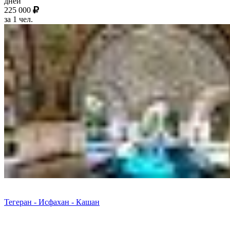
дней
225 000
за 1 чел.
Тегеран - Исфахан - Кашан