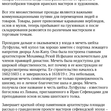
многообразия товаров иранских мастеров и художников.
Все эти множественные проходы являются важными
коммуникационными путями для перемещения людей и
товаров. Товары, ранее привозимые караванами верблюдов,
ослов и мулов, теперь прибывают на грузовиках и после
складирования развозятся по различным мастерским и
торговым точкам.
Проходим дальше и оказываемся у входа в мечеть шейха
Лутфуллы, чей купол так хорошо заметен с портика лежащего
напротив дворца Али-Капу. Она была построена главным
архитектором Мохаммад Резой Исфахани исключительно для
членов правящей династии. Мечеть была недоступна для
широкой общественности, вот почему в ее конструкции не
предусмотрены минареты. Ее строительство началось в
1602/1603 г. и завершилось в 1618/19 г. Эта небольшая,
камерная мечеть символизирует не только приверженность
шиизму, но и личное благочестие шаха и двора. Мечеть
получила свое название в честь шейха Лутфуллы - известного
богослова из Ливана, приглашенного в Иран Сефевидами для
преподавания основ ислама шиитского толка.
Завершает краткий обзор памятников архитектуры площади
рассказ о грандиозном проекте мастеров сефевидской эпохи –