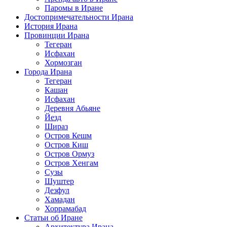
Паромы в Иране
Достопримечательности Ирана
История Ирана
Провинции Ирана
Тегеран
Исфахан
Хормозган
Города Ирана
Тегеран
Кашан
Исфахан
Деревня Абьяне
Йезд
Шираз
Остров Кешм
Остров Киш
Остров Ормуз
Остров Хенгам
Сузы
Шуштер
Дезфул
Хамадан
Хоррамабад
Статьи об Иране
Архитектура Ирана