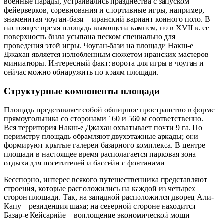
военные парады, устраивались празднества с запуском
фейерверков, соревнования и спортивные игры, например,
знаменитая чоуган-бази – иранский вариант конного поло. В
настоящее время площадь вымощена камнем, но в XVII в. ее
поверхность была усыпана песком специально для
проведения этой игры. Чоуган-бази на площади Накш-е
Джахан является излюбленным сюжетом иранских мастеров
миниатюры. Интересный факт: ворота для игры в чоуган и
сейчас можно обнаружить по краям площади.
Структурные компоненты площади
Площадь представляет собой обширное пространство в форме
прямоугольника со сторонами 160 и 560 м соответственно.
Вся территория Накш-е Джахан охватывает почти 9 га. По
периметру площадь обрамляют двухэтажные аркады; они
формируют крытые галереи базарного комплекса. В центре
площади в настоящее время располагается парковая зона
отдыха для посетителей и бассейн с фонтанами.
Бесспорно, интерес всякого путешественника представляют
строения, которые расположились на каждой из четырех
сторон площади. Так, на западной расположился дворец Али-
Капу – резиденция шаха; на северной стороне находится
Базар-е Кейсарийе – воплощение экономической мощи