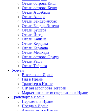
Отели острова Киш
Отели острова Кешм
Отели Ардебиля
Отели Астара
Отели Бендер-Аббас
Отели Бендер-Энзели
Отели Бушера
Отели Йезда
Отели Кашана
Отели Кереджа
Отели Кермана
Отели Мешхеда
Отели острова Ормуз
Отели Решт
Отели Тебриза
Услуги
Выставки в Иране
Гид в Иране
Трансфер в Иране
CIP зал аэропорта Тегеран
Маркетинговые исследования в Иране
Транспорт в Иране
Перелеты в Иране
Поезда в Иране
Аренда авто в Иране