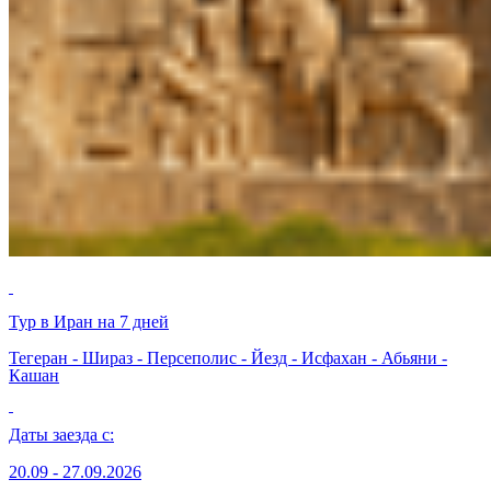
Тур в Иран на 7 дней
Тегеран - Шираз - Персеполис - Йезд - Исфахан - Абьяни -
Кашан
Даты заезда с:
20.09 - 27.09.2026