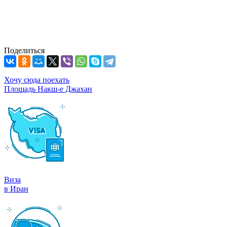
Поделиться
Хочу сюда поехать
Площадь Накш-е Джахан
Виза
в Иран