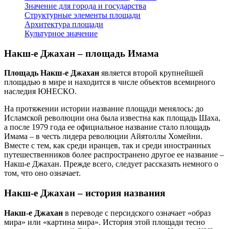
Значение для города и государства
Структурные элементы площади
Архитектура площади
Культурное значение
Накш-е Джахан – площадь Имама
Площадь Накш-е Джахан
является второй крупнейшей
площадью в мире и находится в числе объектов всемирного
наследия ЮНЕСКО.
На протяжении истории название площади менялось: до
Исламской революции она была известна как площадь Шаха,
а после 1979 года ее официальное название стало площадь
Имама – в честь лидера революции Айятоллы Хомейни.
Вместе с тем, как среди иранцев, так и среди иностранных
путешественников более распространено другое ее название –
Накш-е Джахан. Прежде всего, следует рассказать немного о
том, что оно означает.
Накш-е Джахан – история названия
Накш-е Джахан
в переводе с персидского означает «образ
мира» или «картина мира». История этой площади тесно