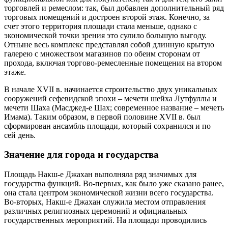
торговлей и ремеслом: так, был добавлен дополнительный ряд
торговых помещений и достроен второй этаж. Конечно, за
счет этого территория площади стала меньше, однако с
экономической точки зрения это сулило большую выгоду.
Отныне весь комплекс представлял собой длинную крытую
галерею с множеством магазинов по обеим сторонам от
прохода, включая торгово-ремесленные помещения на втором
этаже.
В начале XVII в. начинается строительство двух уникальных
сооружений сефевидской эпохи – мечети шейха Лутфуллы и
мечети Шаха (Масджед-е Шах; современное название – мечеть
Имама). Таким образом, в первой половине XVII в. был
сформирован ансамбль площади, который сохранился и по
сей день.
Значение для города и государства
Площадь Накш-е Джахан выполняла ряд значимых для
государства функций. Во-первых, как было уже сказано ранее,
она стала центром экономической жизни всего государства.
Во-вторых, Накш-е Джахан служила местом отправления
различных религиозных церемоний и официальных
государственных мероприятий. На площади проводились