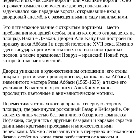
перевести как «высокие ворота» или «великие ворота». Оно
отражает замысел сооружения: дворец изначально
задумывался как парадные ворота, открывавшие вход в
дворцовый ансамбль с размещенными в саду павильонами.
Это пятиэтажное здание с открытым портиком – место
пребывания монаршей особы, вид из которого открывается на
площадь Накш-е Джахан. Дворец Али-Капу был построен по
приказу шаха Аббаса I в первой половине XVII века. Именно
здесь государь принимал знатных гостей и иностранных
послов, а также праздновал Новруз – иранский Новый год,
который отмечается весной.
Дворец уникален в художественном отношении: его стены
покрыты росписями придворного художника шаха Аббаса I,
знаменитого мастера Резы Аббаси (1565-1635), а также его
учеников. В настенных росписях Али-Капу можно
проследить цветочные и анималистические мотивы.
Переместимся от шахского дворца на северную сторону
площади, где раскинулся роскошный Базар-е Кейсарийе. Он
является лишь частью безграничного базарного комплекса
Исфахана, соединяясь с другими базарами и караван-сараями
длинными крытыми проходами и множественными
переулками. Можно легко заплутать в переулках исфаханского
базара, особенно, когда глаза разбегаются от красоты и