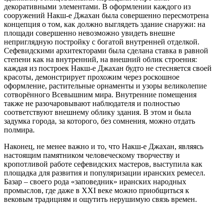
декоративными элементами. В оформлении каждого из
сооружений Накш-е Джахан была совершенно пересмотрена
концепция о том, как должно выглядеть здание снаружи: на
площади совершенно невозможно увидеть внешне
неприглядную постройку с богатой внутренней отделкой.
Сефевидскими архитекторами была сделана ставка в равной
степени как на внутренний, на внешний облик строения:
каждая из построек Накш-е Джахан будто не стесняется своей
красоты, демонстрирует прохожим через роскошное
оформление, растительные орнаменты и узоры великолепие
сотворённого Всевышним мира. Внутренние помещения
также не разочаровывают наблюдателя и полностью
соответствуют внешнему облику здания. В этом и была
задумка города, за которого, без сомнения, можно отдать
полмира.
Наконец, не менее важно и то, что Накш-е Джахан, являясь
настоящим памятником человеческому творчеству и
кропотливой работе сефевидских мастеров, выступила как
площадка для развития и популяризации иранских ремесел.
Базар – своего рода «заповедник» иранских народных
промыслов, где даже в XXI веке можно приобщиться к
вековым традициям и ощутить нерушимую связь времен.