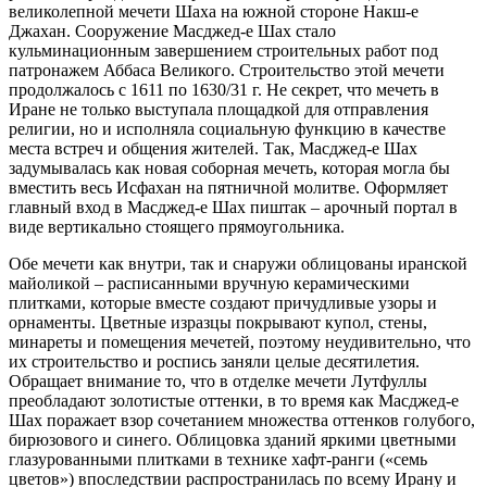
великолепной мечети Шаха на южной стороне Накш-е
Джахан. Сооружение Масджед-е Шах стало
кульминационным завершением строительных работ под
патронажем Аббаса Великого. Строительство этой мечети
продолжалось с 1611 по 1630/31 г. Не секрет, что мечеть в
Иране не только выступала площадкой для отправления
религии, но и исполняла социальную функцию в качестве
места встреч и общения жителей. Так, Масджед-е Шах
задумывалась как новая соборная мечеть, которая могла бы
вместить весь Исфахан на пятничной молитве. Оформляет
главный вход в Масджед-е Шах пиштак – арочный портал в
виде вертикально стоящего прямоугольника.
Обе мечети как внутри, так и снаружи облицованы иранской
майоликой – расписанными вручную керамическими
плитками, которые вместе создают причудливые узоры и
орнаменты. Цветные изразцы покрывают купол, стены,
минареты и помещения мечетей, поэтому неудивительно, что
их строительство и роспись заняли целые десятилетия.
Обращает внимание то, что в отделке мечети Лутфуллы
преобладают золотистые оттенки, в то время как Масджед-е
Шах поражает взор сочетанием множества оттенков голубого,
бирюзового и синего. Облицовка зданий яркими цветными
глазурованными плитками в технике хафт-ранги («семь
цветов») впоследствии распространилась по всему Ирану и