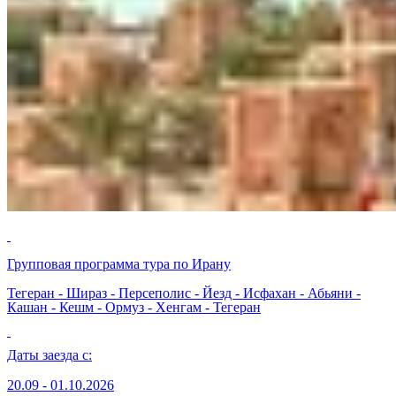
Групповая программа тура по Ирану
Тегеран - Шираз - Персеполис - Йезд - Исфахан - Абьяни -
Кашан - Кешм - Ормуз - Хенгам - Тегеран
Даты заезда с:
20.09 - 01.10.2026