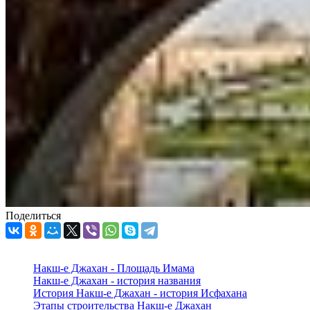
Поделиться
Накш-е Джахан - Площадь Имама
Накш-е Джахан - история названия
История Накш-е Джахан - история Исфахана
Этапы строительства Накш-е Джахан