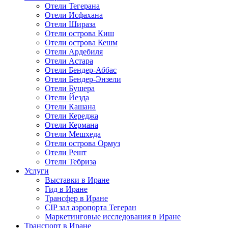
Отели Тегерана
Отели Исфахана
Отели Шираза
Отели острова Киш
Отели острова Кешм
Отели Ардебиля
Отели Астара
Отели Бендер-Аббас
Отели Бендер-Энзели
Отели Бушера
Отели Йезда
Отели Кашана
Отели Кереджа
Отели Кермана
Отели Мешхеда
Отели острова Ормуз
Отели Решт
Отели Тебриза
Услуги
Выставки в Иране
Гид в Иране
Трансфер в Иране
CIP зал аэропорта Тегеран
Маркетинговые исследования в Иране
Транспорт в Иране