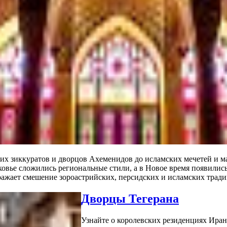
их зиккуратов и дворцов Ахеменидов до исламских мечетей и м
ковье сложились региональные стили, а в Новое время появилис
ражает смешение зороастрийских, персидских и исламских тради
Дворцы Тегерана
Узнайте о королевских резиденциях Иран