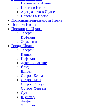
Перелеты в Иране
Поезда в Иране
Аренда авто в Иране
Паромы в Иране
Достопримечательности Ирана
История Ирана
Провинции Ирана
Тегеран
Исфахан
Хормозган
Города Ирана
Тегеран
Кашан
Исфахан
Деревня Абьяне
Йезд
Шираз
Остров Кешм
Остров Киш
Остров Ормуз
Остров Хенгам
Сузы
Шуштер
Дезфул
Хамадан