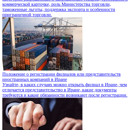
коммерческой карточке, роль Министерства торговли,
таможенные льготы, поддержка экспорта и особенности
приграничной торговли.
Положение о регистрации филиалов или представительств
иностранных компаний в Иране
Узнайте, в каких случаях можно открыть филиал в Иране, чем
отличается представительство в Иране, какие документы
требуются и какие обязанности возникают после регистрации.