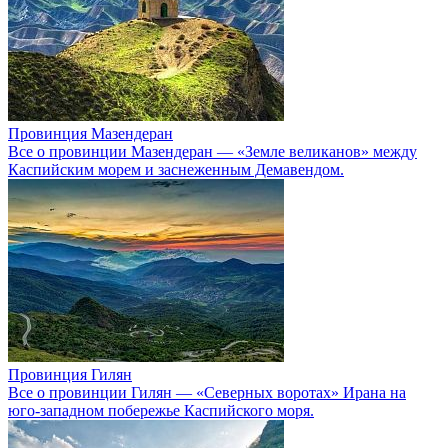
Провинция Мазендеран
Все о провинции Мазендеран — «Земле великанов» между
Каспийским морем и заснеженным Демавендом.
Провинция Гилян
Все о провинции Гилян — «Северных воротах» Ирана на
юго‑западном побережье Каспийского моря.