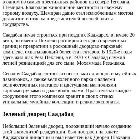
в одном из самых престижных районов на севере Тегерана,
Шемиран. Благодаря живописной местности и свежему
горному воздуху, Шемиран давно стал излюбленным местом
для жизни и отдыха представителей высшей элиты
государства.
Саадабад начал строиться при поздних Каджарах, в начале 20
века, но именно Пехлеви расширили его до современных
границ и превратили в роскошный дворцово-парковый
комплекс, охватывающий более ста гектаров. В 1920-е годы
здесь жил шах Реза Пехлеви, а в 1970-х Саадабад служил
летней резиденцией для его сына, Мохаммада Реза-шаха.
Сегодня Саадабад состоит из нескольких дворцов и музейных
павильонов, а также великолепного парка с аллеями
величественных платанов и цветущими магнолиями,
горными ручьями и даже водопадами. Практически каждое
сооружение этого комплекса хранит в своих стенах
уникальные музейные коллекции и редкие экспонаты.
Зеленый дворец Саадабад
Небольшой Зеленый дворец, положивший начало созданию
этой знаменитой резиденции, был построен на закате
Каджарской династии и был известен как Дворец Шахванд.