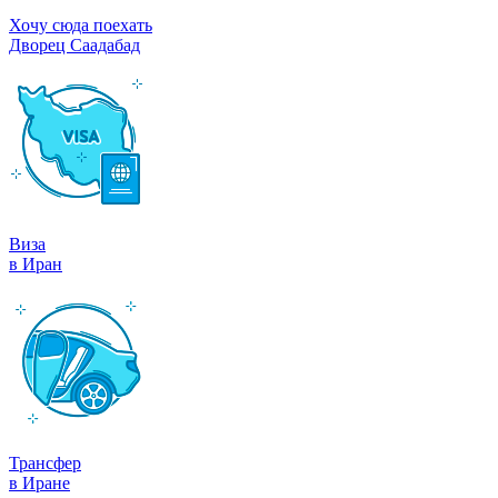
Хочу сюда поехать
Дворец Саадабад
Виза
в Иран
Трансфер
в Иране