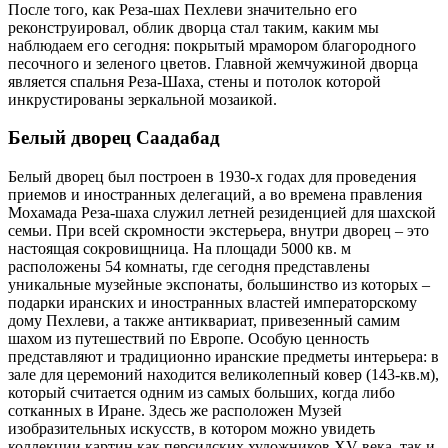
После того, как Реза-шах Пехлеви значительно его
реконструировал, облик дворца стал таким, каким мы
наблюдаем его сегодня: покрытый мрамором благородного
песочного и зеленого цветов. Главной жемчужиной дворца
является спальня Реза-Шаха, стены и потолок которой
инкрустированы зеркальной мозаикой.
Белый дворец Саадабад
Белый дворец был построен в 1930-х годах для проведения
приемов и иностранных делегаций, а во времена правления
Мохамада Реза-шаха служил летней резиденцией для шахской
семьи. При всей скромности экстерьера, внутри дворец – это
настоящая сокровищница. На площади 5000 кв. м
расположены 54 комнаты, где сегодня представлены
уникальные музейные экспонаты, большинство из которых –
подарки иранских и иностранных властей императорскому
дому Пехлеви, а также антиквариат, привезенный самим
шахом из путешествий по Европе. Особую ценность
представляют и традиционно иранские предметы интерьера: в
зале для церемоний находится великолепный ковер (143-кв.м),
который считается одним из самых больших, когда либо
сотканных в Иране. Здесь же расположен Музей
изобразительных искусств, в котором можно увидеть
коллекции картин как персидских художников XV века, так и