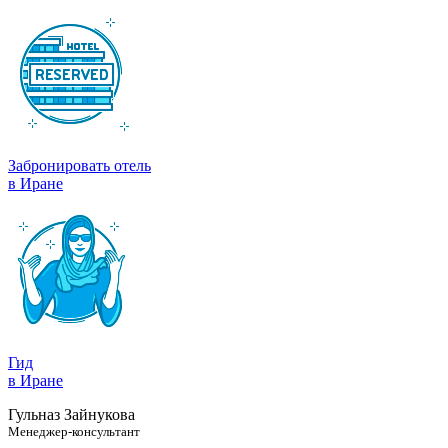
Забронировать отель
в Иране
Гид
в Иране
Гульназ Зайнукова
Менеджер-консультант