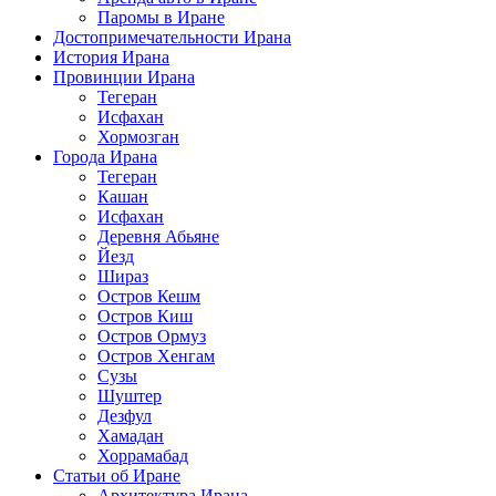
Паромы в Иране
Достопримечательности Ирана
История Ирана
Провинции Ирана
Тегеран
Исфахан
Хормозган
Города Ирана
Тегеран
Кашан
Исфахан
Деревня Абьяне
Йезд
Шираз
Остров Кешм
Остров Киш
Остров Ормуз
Остров Хенгам
Сузы
Шуштер
Дезфул
Хамадан
Хоррамабад
Статьи об Иране
Архитектура Ирана