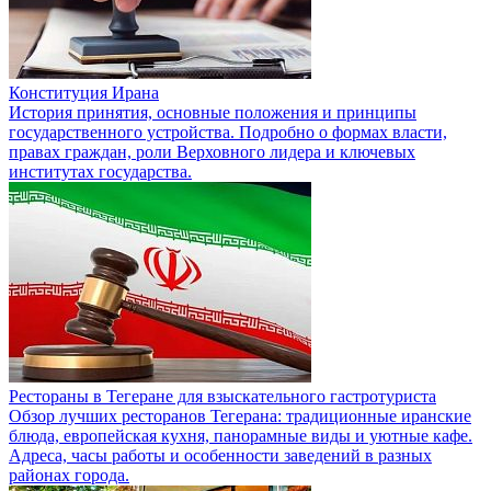
Конституция Ирана
История принятия, основные положения и принципы
государственного устройства. Подробно о формах власти,
правах граждан, роли Верховного лидера и ключевых
институтах государства.
Рестораны в Тегеране для взыскательного гастротуриста
Обзор лучших ресторанов Тегерана: традиционные иранские
блюда, европейская кухня, панорамные виды и уютные кафе.
Адреса, часы работы и особенности заведений в разных
районах города.