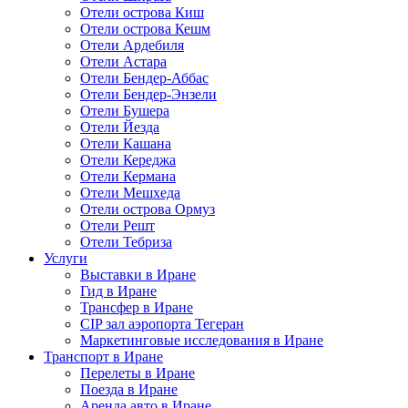
Отели острова Киш
Отели острова Кешм
Отели Ардебиля
Отели Астара
Отели Бендер-Аббас
Отели Бендер-Энзели
Отели Бушера
Отели Йезда
Отели Кашана
Отели Кереджа
Отели Кермана
Отели Мешхеда
Отели острова Ормуз
Отели Решт
Отели Тебриза
Услуги
Выставки в Иране
Гид в Иране
Трансфер в Иране
CIP зал аэропорта Тегеран
Маркетинговые исследования в Иране
Транспорт в Иране
Перелеты в Иране
Поезда в Иране
Аренда авто в Иране