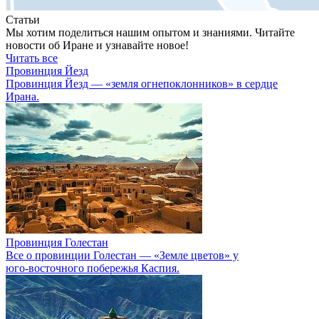
Статьи
Мы хотим поделиться нашим опытом и знаниями. Читайте
новости об Иране и узнавайте новое!
Читать все
Провинция Йезд
Провинция Йезд — «земля огнепоклонников» в сердце
Ирана.
Провинция Голестан
Все о провинции Голестан — «Земле цветов» у
юго‑восточного побережья Каспия.