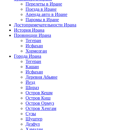
Перелеты в Иране
Поезда в Иране
Аренда авто в Иране
Паромы в Иране
Достопримечательности Ирана
История Ирана
Провинции Ирана
Тегеран
Исфахан
Хормозган
Города Ирана
Тегеран
Кашан
Исфахан
Деревня Абьяне
Йезд
Шираз
Остров Кешм
Остров Киш
Остров Ормуз
Остров Хенгам
Сузы
Шуштер
Дезфул
Хамадан