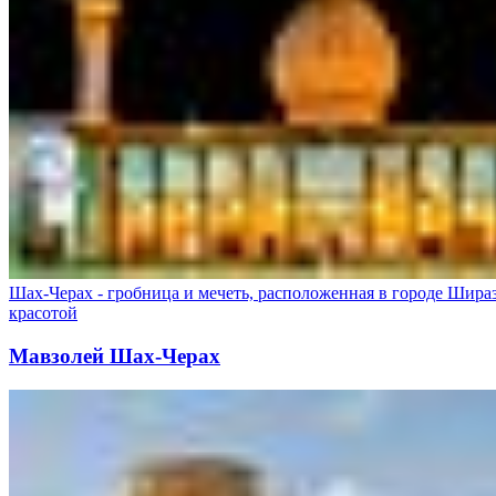
Шах-Черах - гробница и мечеть, расположенная в городе Шира
красотой
Мавзолей Шах-Черах