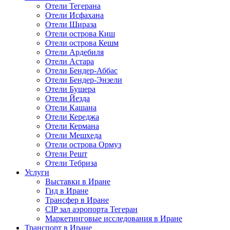
Отели Тегерана
Отели Исфахана
Отели Шираза
Отели острова Киш
Отели острова Кешм
Отели Ардебиля
Отели Астара
Отели Бендер-Аббас
Отели Бендер-Энзели
Отели Бушера
Отели Йезда
Отели Кашана
Отели Кереджа
Отели Кермана
Отели Мешхеда
Отели острова Ормуз
Отели Решт
Отели Тебриза
Услуги
Выставки в Иране
Гид в Иране
Трансфер в Иране
CIP зал аэропорта Тегеран
Маркетинговые исследования в Иране
Транспорт в Иране