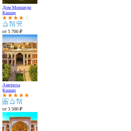
Дом Моршеди
Кашан
от
5 700 ₽
Америха
Кашан
от
3 500 ₽