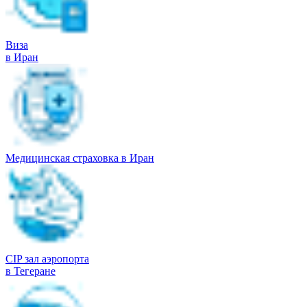
Виза
в Иран
Медицинская страховка в Иран
CIP зал аэропорта
в Тегеране