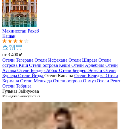
Махинестан Рахеб
Кашан
от
3 400 ₽
Отели Тегерана
Отели Исфахана
Отели Шираза
Отели
острова Киш
Отели острова Кешм
Отели Ардебиля
Отели
Астара
Отели Бендер-Аббас
Отели Бендер-Энзели
Отели
Бушера
Отели Йезда
Отели Кашана
Отели Кереджа
Отели
Кермана
Отели Мешхеда
Отели острова Ормуз
Отели Решт
Отели Тебриза
Гульназ Зайнукова
Менеджер-консультант