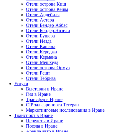
Отели острова Киш
Отели острова Кешм
Отели Ардебиля
Отели Астара
Отели Бендер-Аббас
Отели Бендер-Энзели
Отели Бушера
Отели Йезда
Отели Кашана
Отели Кереджа
Отели Кермана
Отели Мешхеда
Отели острова Ормуз
Отели Решт
Отели Тебриза
Услуги
Выставки в Иране
Гид в Иране
Трансфер в Иране
CIP зал аэропорта Тегеран
Маркетинговые исследования в Иране
Транспорт в Иране
Перелеты в Иране
Поезда в Иране
Аренда авто в Иране