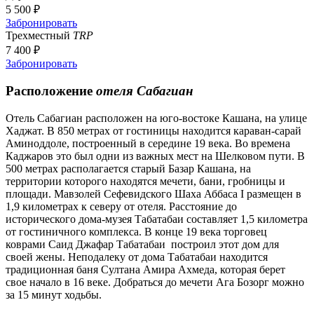
5 500 ₽
Забронировать
Трехместный
TRP
7 400 ₽
Забронировать
Расположение
отеля Сабагиан
Отель Сабагиан расположен на юго-востоке Кашана, на улице
Хаджат. В 850 метрах от гостиницы находится караван-сарай
Аминоддоле, построенный в середине 19 века. Во времена
Каджаров это был одни из важных мест на Шелковом пути. В
500 метрах располагается старый Базар Кашана, на
территории которого находятся мечети, бани, гробницы и
площади. Мавзолей Сефевидского Шаха Аббаса I размещен в
1,9 километрах к северу от отеля. Расстояние до
исторического дома-музея Табатабаи составляет 1,5 километра
от гостиничного комплекса. В конце 19 века торговец
коврами Саид Джафар Табатабаи построил этот дом для
своей жены. Неподалеку от дома Табатабаи находится
традиционная баня Султана Амира Ахмеда, которая берет
свое начало в 16 веке. Добраться до мечети Ага Бозорг можно
за 15 минут ходьбы.