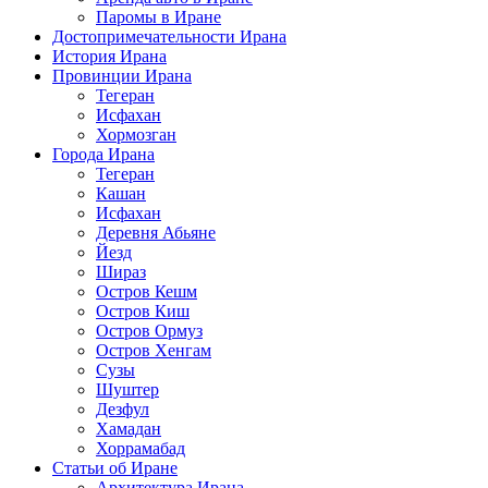
Паромы в Иране
Достопримечательности Ирана
История Ирана
Провинции Ирана
Тегеран
Исфахан
Хормозган
Города Ирана
Тегеран
Кашан
Исфахан
Деревня Абьяне
Йезд
Шираз
Остров Кешм
Остров Киш
Остров Ормуз
Остров Хенгам
Сузы
Шуштер
Дезфул
Хамадан
Хоррамабад
Статьи об Иране
Архитектура Ирана