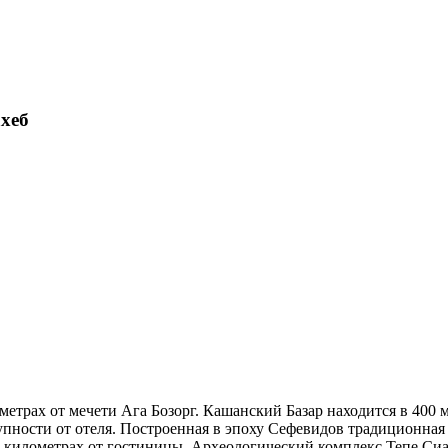
ахеб
метрах от мечети Ага Бозорг. Кашанский Базар находится в 400 
пности от отеля. Построенная в эпоху Сефевидов традиционная 
2 километрах от гостиницы. Археологический комплекс Тепе Сиа