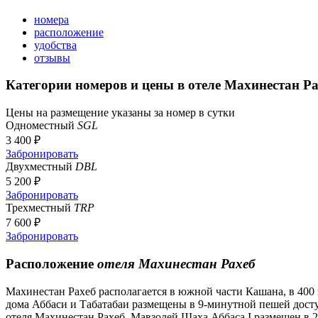
номера
расположение
удобства
отзывы
Категории номеров и цены в отеле Махинестан Р
Цены на размещение указаны за номер в сутки
Одноместный
SGL
3 400 ₽
Забронировать
Двухместный
DBL
5 200 ₽
Забронировать
Трехместный
TRP
7 600 ₽
Забронировать
Расположение
отеля Махинестан Рахеб
Махинестан Рахеб располагается в южной части Кашана, в 400 
дома Аббаси и Табатабаи размещены в 9-минутной пешей досту
отеля Махинестан Рахеб. Мавзолей Шаха Аббаса I размещен в 