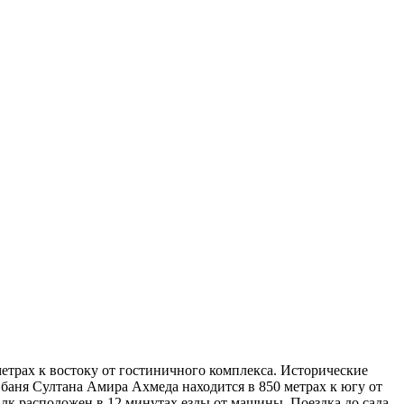
метрах к востоку от гостиничного комплекса. Исторические
баня Султана Амира Ахмеда находится в 850 метрах к югу от
лк расположен в 12 минутах езды от машины. Поездка до сада