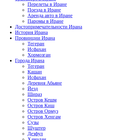
Перелеты в Иране
Поезда в Иране
Аренда авто в Иране
Паромы в Иране
Достопримечательности Ирана
История Ирана
Провинции Ирана
Тегеран
Исфахан
Хормозган
Города Ирана
Тегеран
Кашан
Исфахан
Деревня Абьяне
Йезд
Шираз
Остров Кешм
Остров Киш
Остров Ормуз
Остров Хенгам
Сузы
Шуштер
Дезфул
Хамадан