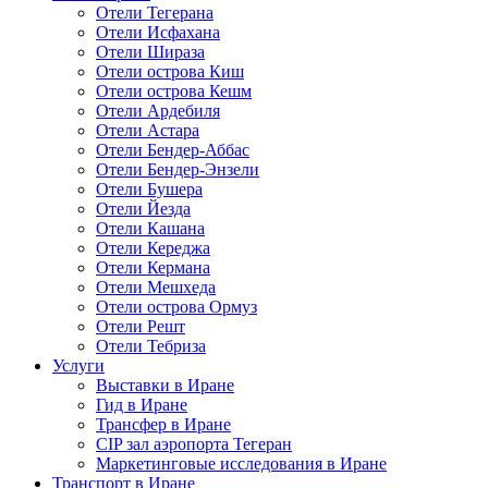
Отели Тегерана
Отели Исфахана
Отели Шираза
Отели острова Киш
Отели острова Кешм
Отели Ардебиля
Отели Астара
Отели Бендер-Аббас
Отели Бендер-Энзели
Отели Бушера
Отели Йезда
Отели Кашана
Отели Кереджа
Отели Кермана
Отели Мешхеда
Отели острова Ормуз
Отели Решт
Отели Тебриза
Услуги
Выставки в Иране
Гид в Иране
Трансфер в Иране
CIP зал аэропорта Тегеран
Маркетинговые исследования в Иране
Транспорт в Иране