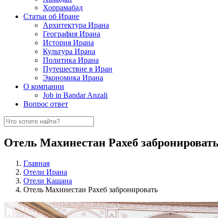
Хоррамабад
Статьи об Иране
Архитектура Ирана
География Ирана
История Ирана
Культура Ирана
Политика Ирана
Путешествие в Иран
Экономика Ирана
О компании
Job in Bandar Anzali
Вопрос ответ
Отель Махинестан Рахеб забронироват
Главная
Отели Ирана
Отели Кашана
Отель Махинестан Рахеб забронировать