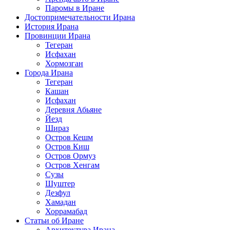
Паромы в Иране
Достопримечательности Ирана
История Ирана
Провинции Ирана
Тегеран
Исфахан
Хормозган
Города Ирана
Тегеран
Кашан
Исфахан
Деревня Абьяне
Йезд
Шираз
Остров Кешм
Остров Киш
Остров Ормуз
Остров Хенгам
Сузы
Шуштер
Дезфул
Хамадан
Хоррамабад
Статьи об Иране
Архитектура Ирана