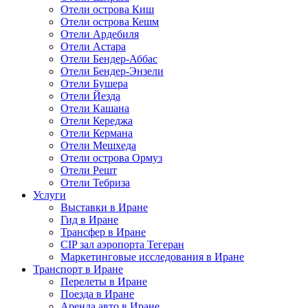
Отели острова Киш
Отели острова Кешм
Отели Ардебиля
Отели Астара
Отели Бендер-Аббас
Отели Бендер-Энзели
Отели Бушера
Отели Йезда
Отели Кашана
Отели Кереджа
Отели Кермана
Отели Мешхеда
Отели острова Ормуз
Отели Решт
Отели Тебриза
Услуги
Выставки в Иране
Гид в Иране
Трансфер в Иране
CIP зал аэропорта Тегеран
Маркетинговые исследования в Иране
Транспорт в Иране
Перелеты в Иране
Поезда в Иране
Аренда авто в Иране