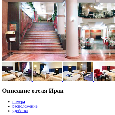
Описание отеля Иран
номера
расположение
удобства