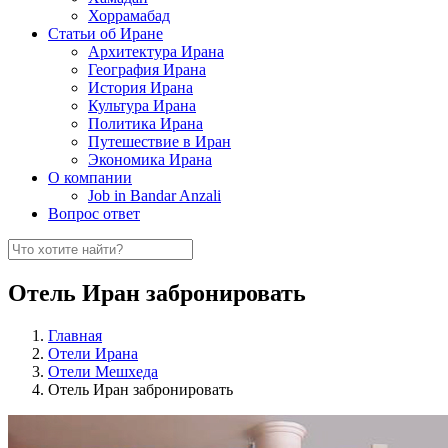
Хоррамабад
Статьи об Иране
Архитектура Ирана
География Ирана
История Ирана
Культура Ирана
Политика Ирана
Путешествие в Иран
Экономика Ирана
О компании
Job in Bandar Anzali
Вопрос ответ
Отель Иран забронировать
Главная
Отели Ирана
Отели Мешхеда
Отель Иран забронировать