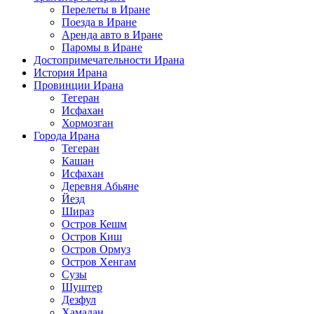
Перелеты в Иране
Поезда в Иране
Аренда авто в Иране
Паромы в Иране
Достопримечательности Ирана
История Ирана
Провинции Ирана
Тегеран
Исфахан
Хормозган
Города Ирана
Тегеран
Кашан
Исфахан
Деревня Абьяне
Йезд
Шираз
Остров Кешм
Остров Киш
Остров Ормуз
Остров Хенгам
Сузы
Шуштер
Дезфул
Хамадан