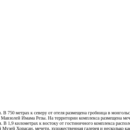
. В 750 метрах к северу от отеля размещена гробница в монгол
с Мавзолей Имама Резы. На территории комплекса размещена меч
н. В 1,9 километрах к востоку от гостиничного комплекса распо
 Музей Хорасан, мечети, художественная галерея и несколько ка