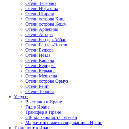
Отели Тегерана
Отели Исфахана
Отели Шираза
Отели острова Киш
Отели острова Кешм
Отели Ардебиля
Отели Астара
Отели Бендер-Аббас
Отели Бендер-Энзели
Отели Бушера
Отели Йезда
Отели Кашана
Отели Кереджа
Отели Кермана
Отели Мешхеда
Отели острова Ормуз
Отели Решт
Отели Тебриза
Услуги
Выставки в Иране
Гид в Иране
Трансфер в Иране
CIP зал аэропорта Тегеран
Маркетинговые исследования в Иране
Транспорт в Иране