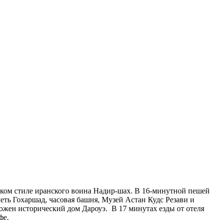
ьском стиле иранского воина Надир-шах. В 16-минутной пешей
еть Гохаршад, часовая башня, Музей Астан Кудс Резави и
ложен исторический дом Дароуэ. В 17 минутах езды от отеля
фе.