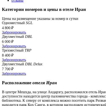
отзывы
Категории номеров и цены в отеле Иран
Цены на размещение указаны за номер в сутки
Одноместный
SGL
4 800 ₽
Забронировать
Двухместный
DBL
6 000 ₽
Забронировать
Трехместный
TRP
8 400 ₽
Забронировать
Двухместный
DBL Delux
7 700 ₽
Забронировать
Расположение
отеля Иран
В центре Мешхда, на улице Андарзгу, расположился отель Иран
доступности находится центр паломничества города - комплек
библиотека. К северу от комплекса можно посетить парк Ризва
находится парк Кох Санги, в котором расположен исторический