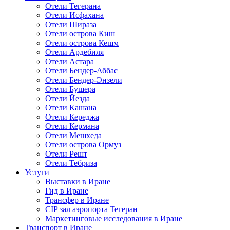
Отели Тегерана
Отели Исфахана
Отели Шираза
Отели острова Киш
Отели острова Кешм
Отели Ардебиля
Отели Астара
Отели Бендер-Аббас
Отели Бендер-Энзели
Отели Бушера
Отели Йезда
Отели Кашана
Отели Кереджа
Отели Кермана
Отели Мешхеда
Отели острова Ормуз
Отели Решт
Отели Тебриза
Услуги
Выставки в Иране
Гид в Иране
Трансфер в Иране
CIP зал аэропорта Тегеран
Маркетинговые исследования в Иране
Транспорт в Иране