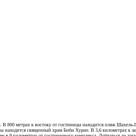
 В 800 метрах к востоку от гостиницы находится пляж Шахель-Г
 находится священный храм Биби Хурие. В 3,6 километрах к зап
н в 9 километрах от гостиничного комплекса. Добраться до лаг