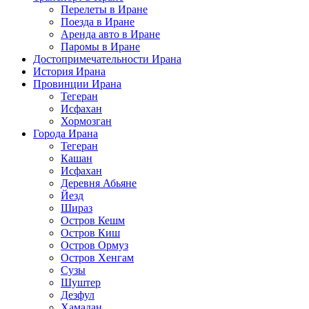
Перелеты в Иране
Поезда в Иране
Аренда авто в Иране
Паромы в Иране
Достопримечательности Ирана
История Ирана
Провинции Ирана
Тегеран
Исфахан
Хормозган
Города Ирана
Тегеран
Кашан
Исфахан
Деревня Абьяне
Йезд
Шираз
Остров Кешм
Остров Киш
Остров Ормуз
Остров Хенгам
Сузы
Шуштер
Дезфул
Хамадан