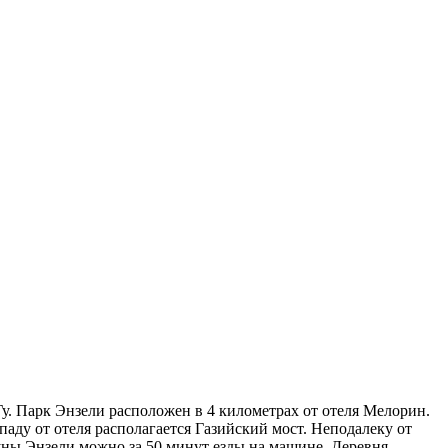
у. Парк Энзели расположен в 4 километрах от отеля Мелорин.
аду от отеля располагается Газийский мост. Неподалеку от
уны Энзели можно за 50 минут езды на машине. Деревня