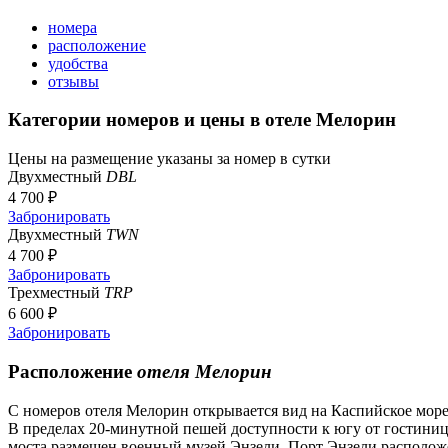
номера
расположение
удобства
отзывы
Категории номеров и цены в отеле Мелорин
Цены на размещение указаны за номер в сутки
Двухместный
DBL
4 700 ₽
Забронировать
Двухместный
TWN
4 700 ₽
Забронировать
Трехместный
TRP
6 600 ₽
Забронировать
Расположение
отеля Мелорин
С номеров отеля Мелорин открывается вид на Каспийское море.
В пределах 20-минутной пешей доступности к югу от гостиницы
моста размещен военный музей Энзели. Порт Энзели расположе