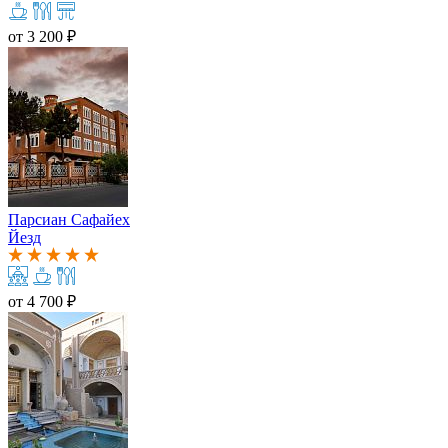
от
3 200 ₽
Парсиан Сафайех
Йезд
от
4 700 ₽