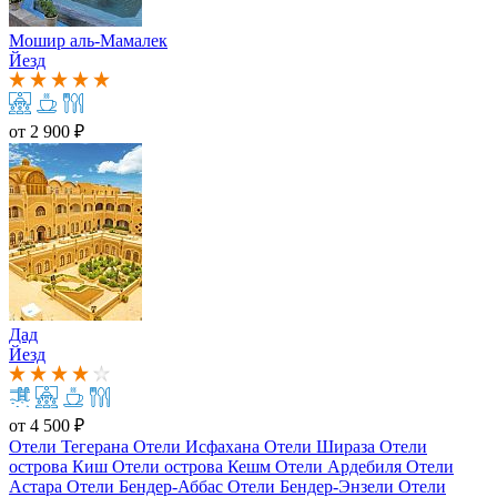
Мошир аль-Мамалек
Йезд
от
2 900 ₽
Дад
Йезд
от
4 500 ₽
Отели Тегерана
Отели Исфахана
Отели Шираза
Отели
острова Киш
Отели острова Кешм
Отели Ардебиля
Отели
Астара
Отели Бендер-Аббас
Отели Бендер-Энзели
Отели