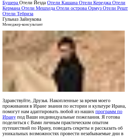
Бушера
Отели Йезда
Отели Кашана
Отели Кереджа
Отели
Кермана
Отели Мешхеда
Отели острова Ормуз
Отели Решт
Отели Тебриза
Гульназ Зайнукова
Менеджер-консультант
Здравствуйте, Друзья. Накопленные за время моего
проживания в Иране знания по истории и культуре Ирана,
помогут нам адаптировать любой из наших
программ по
Ирану
под Ваши индивидуальные пожелания. Я готова
поделиться с Вами личным практическим опытом
путешествий по Ирану, поведать секреты и рассказать об
уникальных возможностях провести незабываемые дни в