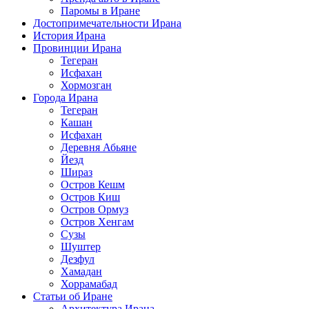
Паромы в Иране
Достопримечательности Ирана
История Ирана
Провинции Ирана
Тегеран
Исфахан
Хормозган
Города Ирана
Тегеран
Кашан
Исфахан
Деревня Абьяне
Йезд
Шираз
Остров Кешм
Остров Киш
Остров Ормуз
Остров Хенгам
Сузы
Шуштер
Дезфул
Хамадан
Хоррамабад
Статьи об Иране
Архитектура Ирана