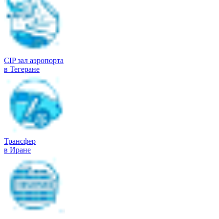
CIP зал аэропорта
в Тегеране
Трансфер
в Иране