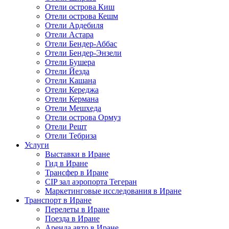
Отели острова Киш
Отели острова Кешм
Отели Ардебиля
Отели Астара
Отели Бендер-Аббас
Отели Бендер-Энзели
Отели Бушера
Отели Йезда
Отели Кашана
Отели Кереджа
Отели Кермана
Отели Мешхеда
Отели острова Ормуз
Отели Решт
Отели Тебриза
Услуги
Выставки в Иране
Гид в Иране
Трансфер в Иране
CIP зал аэропорта Тегеран
Маркетинговые исследования в Иране
Транспорт в Иране
Перелеты в Иране
Поезда в Иране
Аренда авто в Иране