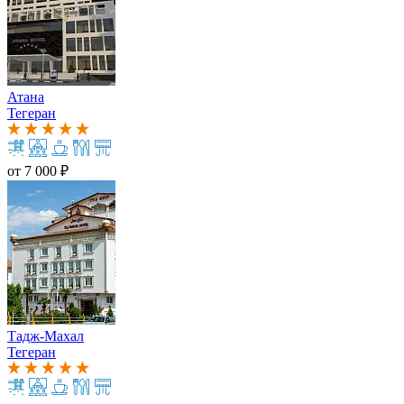
Атана
Тегеран
от
7 000 ₽
Тадж-Махал
Тегеран