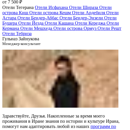
от
7 500 ₽
Отели Тегерана
Отели Исфахана
Отели Шираза
Отели
острова Киш
Отели острова Кешм
Отели Ардебиля
Отели
Астара
Отели Бендер-Аббас
Отели Бендер-Энзели
Отели
Бушера
Отели Йезда
Отели Кашана
Отели Кереджа
Отели
Кермана
Отели Мешхеда
Отели острова Ормуз
Отели Решт
Отели Тебриза
Гульназ Зайнукова
Менеджер-консультант
Здравствуйте, Друзья. Накопленные за время моего
проживания в Иране знания по истории и культуре Ирана,
помогут нам адаптировать любой из наших
программ по