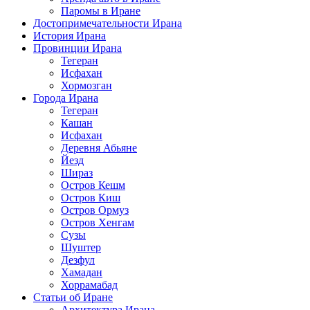
Паромы в Иране
Достопримечательности Ирана
История Ирана
Провинции Ирана
Тегеран
Исфахан
Хормозган
Города Ирана
Тегеран
Кашан
Исфахан
Деревня Абьяне
Йезд
Шираз
Остров Кешм
Остров Киш
Остров Ормуз
Остров Хенгам
Сузы
Шуштер
Дезфул
Хамадан
Хоррамабад
Статьи об Иране
Архитектура Ирана