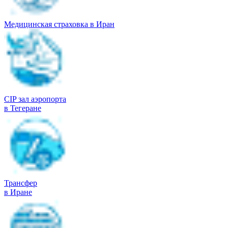
Медицинская страховка в Иран
CIP зал аэропорта
в Тегеране
Трансфер
в Иране