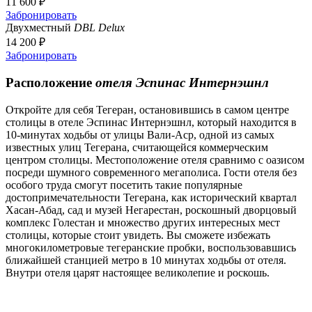
11 600 ₽
Забронировать
Двухместный
DBL Delux
14 200 ₽
Забронировать
Расположение
отеля Эспинас Интернэшнл
Откройте для себя Тегеран, остановившись в самом центре
столицы в отеле Эспинас Интернэшнл, который находится в
10-минутах ходьбы от улицы Вали-Аср, одной из самых
известных улиц Тегерана, считающейся коммерческим
центром столицы. Местоположение отеля сравнимо с оазисом
посреди шумного современного мегаполиса. Гости отеля без
особого труда смогут посетить такие популярные
достопримечательности Тегерана, как исторический квартал
Хасан-Абад, сад и музей Негарестан, роскошный дворцовый
комплекс Голестан и множество других интересных мест
столицы, которые стоит увидеть. Вы сможете избежать
многокилометровые тегеранские пробки, воспользовавшись
ближайшей станцией метро в 10 минутах ходьбы от отеля.
Внутри отеля царят настоящее великолепие и роскошь.