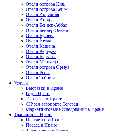
Отели острова Киш
Отели острова Кешм
Отели Ардебиля
Отели Астара
Отели Бендер-Аббас
Отели Бендер-Энзели
Отели Бушера
Отели Йезда
Отели Кашана
Отели Кереджа
Отели Кермана
Отели Мешхеда
Отели острова Ормуз
Отели Решт
Отели Тебриза
Услуги
Выставки в Иране
Гид в Иране
Трансфер в Иране
CIP зал аэропорта Тегеран
Маркетинговые исследования в Иране
Транспорт в Иране
Перелеты в Иране
Поезда в Иране
Аренда авто в Иране