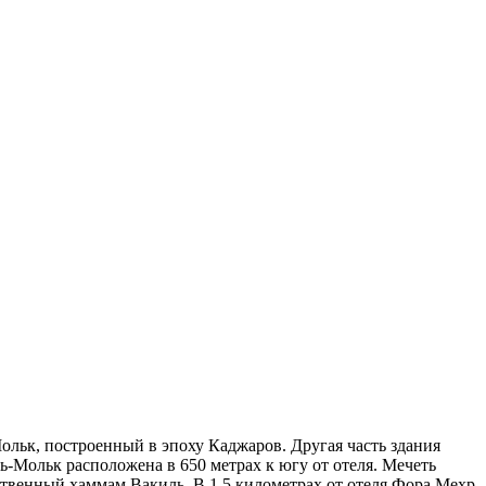
ольк, построенный в эпоху Каджаров. Другая часть здания
ь-Мольк расположена в 650 метрах к югу от отеля. Мечеть
ственный хаммам Вакиль. В 1,5 километрах от отеля Фора Мехр