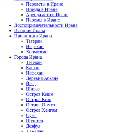
Перелеты в Иране
Поезда в Иране
Аренда авто в Иране
Паромы в Иране
Достопримечательности Ирана
История Ирана
Провинции Ирана
Тегеран
Исфахан
Хормозган
Города Ирана
Тегеран
Кашан
Исфахан
Деревня Абьяне
Йезд
Шираз
Остров Кешм
Остров Киш
Остров Ормуз
Остров Хенгам
Сузы
Шуштер
Дезфул
Хамадан