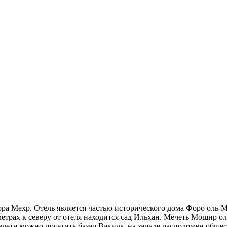
ра Мехр. Отель является частью исторического дома Форо оль-М
трах к северу от отеля находится сад Ильхан. Мечеть Мошир ол
ечети можно посетить базар Вакиль, на западе расположен обще