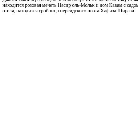
находится розовая мечеть Насир оль-Мольк и дом Кавам с садо
отеля, находится гробница персидского поэта Хафиза Ширази.