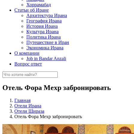
Хоррамабад
Статьи об Иране
Архитектура Ирана
География Ирана
История Ирана
Культура Ирана
Политика Ирана
Путешествие в Иран
Экономика Ирана
О компании
Job in Bandar Anzali
Вопрос ответ
Отель Фора Мехр забронировать
Главная
Отели Ирана
Отели Шираза
Отель Фора Мехр забронировать