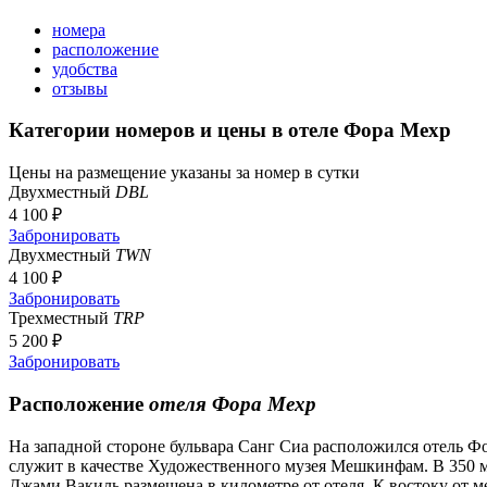
номера
расположение
удобства
отзывы
Категории номеров и цены в отеле Фора Мехр
Цены на размещение указаны за номер в сутки
Двухместный
DBL
4 100 ₽
Забронировать
Двухместный
TWN
4 100 ₽
Забронировать
Трехместный
TRP
5 200 ₽
Забронировать
Расположение
отеля Фора Мехр
На западной стороне бульвара Санг Сиа расположился отель Фо
служит в качестве Художественного музея Мешкинфам. В 350 ме
Джами Вакиль размещена в километре от отеля. К востоку от м