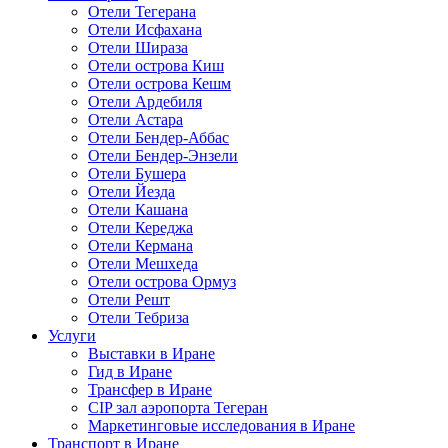
Отели Тегерана
Отели Исфахана
Отели Шираза
Отели острова Киш
Отели острова Кешм
Отели Ардебиля
Отели Астара
Отели Бендер-Аббас
Отели Бендер-Энзели
Отели Бушера
Отели Йезда
Отели Кашана
Отели Кереджа
Отели Кермана
Отели Мешхеда
Отели острова Ормуз
Отели Решт
Отели Тебриза
Услуги
Выставки в Иране
Гид в Иране
Трансфер в Иране
CIP зал аэропорта Тегеран
Маркетинговые исследования в Иране
Транспорт в Иране