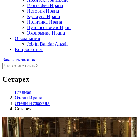
География Ирана
История Ирана
Культура Ирана
Политика Ирана
Путешествие в Иран
Экономика Ирана
О компании
Job in Bandar Anzali
Вопрос ответ
Заказать звонок
Сетарех
Главная
Отели Ирана
Отели Исфахана
Сетарех