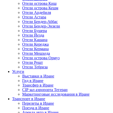
Отели острова Киш
Отели острова Кешм
Отели Ардебиля
Отели Астара
Отели Бендер-Аббас
Отели Бендер-Энзели
Отели Бушера
Отели Йезда
Отели Кашана
Отели Кереджа
Отели Кермана
Отели Мешхеда
Отели острова Ормуз
Отели Решт
Отели Тебриза
Услуги
Выставки в Иране
Гид в Иране
Трансфер в Иране
CIP зал аэропорта Тегеран
Маркетинговые исследования в Иране
Транспорт в Иране
Перелеты в Иране
Поезда в Иране
Аренда авто в Иране