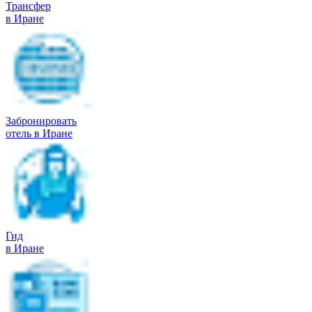
Трансфер
в Иране
Забронировать
отель в Иране
Гид
в Иране