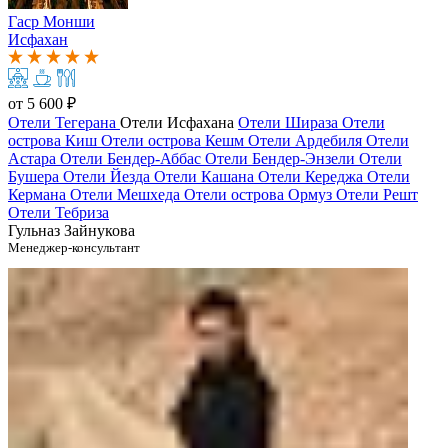
Гаср Монши
Исфахан
от
5 600 ₽
Отели Тегерана
Отели Исфахана
Отели Шираза
Отели
острова Киш
Отели острова Кешм
Отели Ардебиля
Отели
Астара
Отели Бендер-Аббас
Отели Бендер-Энзели
Отели
Бушера
Отели Йезда
Отели Кашана
Отели Кереджа
Отели
Кермана
Отели Мешхеда
Отели острова Ормуз
Отели Решт
Отели Тебриза
Гульназ Зайнукова
Менеджер-консультант