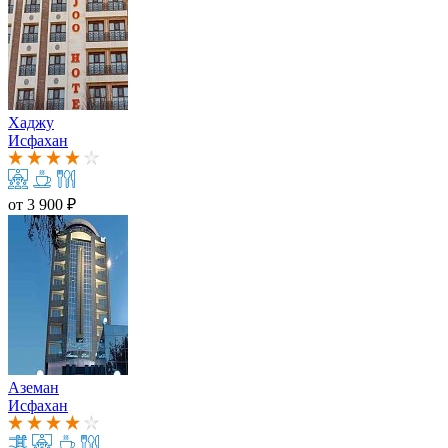
Хаджу
Исфахан
от
3 900 ₽
Аземан
Исфахан