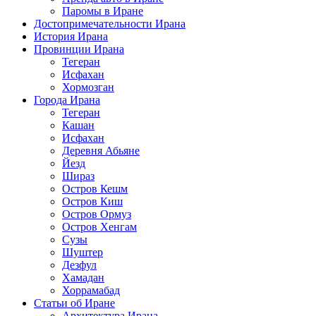
Паромы в Иране
Достопримечательности Ирана
История Ирана
Провинции Ирана
Тегеран
Исфахан
Хормозган
Города Ирана
Тегеран
Кашан
Исфахан
Деревня Абьяне
Йезд
Шираз
Остров Кешм
Остров Киш
Остров Ормуз
Остров Хенгам
Сузы
Шуштер
Дезфул
Хамадан
Хоррамабад
Статьи об Иране
Архитектура Ирана