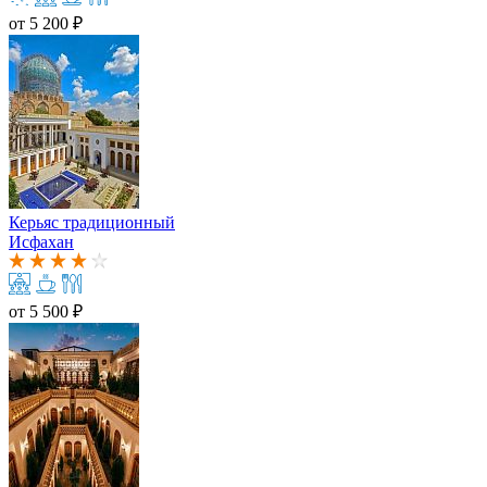
от
5 200 ₽
Керьяс традиционный
Исфахан
от
5 500 ₽