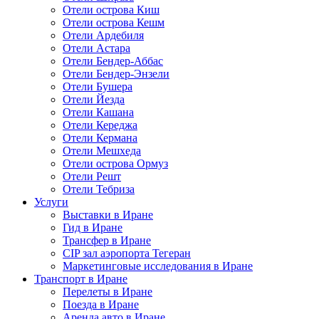
Отели острова Киш
Отели острова Кешм
Отели Ардебиля
Отели Астара
Отели Бендер-Аббас
Отели Бендер-Энзели
Отели Бушера
Отели Йезда
Отели Кашана
Отели Кереджа
Отели Кермана
Отели Мешхеда
Отели острова Ормуз
Отели Решт
Отели Тебриза
Услуги
Выставки в Иране
Гид в Иране
Трансфер в Иране
CIP зал аэропорта Тегеран
Маркетинговые исследования в Иране
Транспорт в Иране
Перелеты в Иране
Поезда в Иране
Аренда авто в Иране