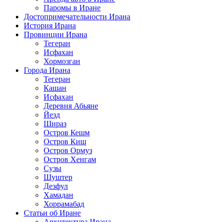
Паромы в Иране
Достопримечательности Ирана
История Ирана
Провинции Ирана
Тегеран
Исфахан
Хормозган
Города Ирана
Тегеран
Кашан
Исфахан
Деревня Абьяне
Йезд
Шираз
Остров Кешм
Остров Киш
Остров Ормуз
Остров Хенгам
Сузы
Шуштер
Дезфул
Хамадан
Хоррамабад
Статьи об Иране
Архитектура Ирана