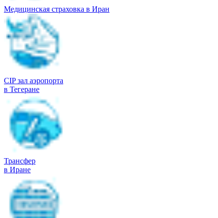
Медицинская страховка в Иран
CIP зал аэропорта
в Тегеране
Трансфер
в Иране