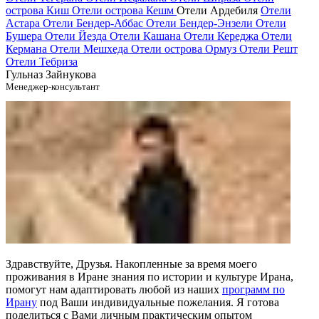
острова Киш
Отели острова Кешм
Отели Ардебиля
Отели
Астара
Отели Бендер-Аббас
Отели Бендер-Энзели
Отели
Бушера
Отели Йезда
Отели Кашана
Отели Кереджа
Отели
Кермана
Отели Мешхеда
Отели острова Ормуз
Отели Решт
Отели Тебриза
Гульназ Зайнукова
Менеджер-консультант
Здравствуйте, Друзья. Накопленные за время моего
проживания в Иране знания по истории и культуре Ирана,
помогут нам адаптировать любой из наших
программ по
Ирану
под Ваши индивидуальные пожелания. Я готова
поделиться с Вами личным практическим опытом