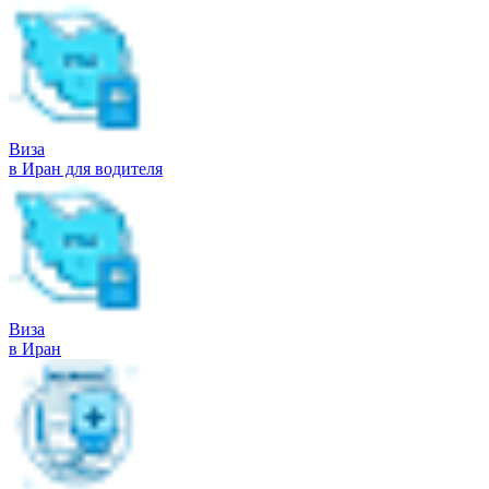
Виза
в Иран для водителя
Виза
в Иран