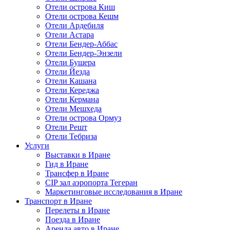
Отели острова Киш
Отели острова Кешм
Отели Ардебиля
Отели Астара
Отели Бендер-Аббас
Отели Бендер-Энзели
Отели Бушера
Отели Йезда
Отели Кашана
Отели Кереджа
Отели Кермана
Отели Мешхеда
Отели острова Ормуз
Отели Решт
Отели Тебриза
Услуги
Выставки в Иране
Гид в Иране
Трансфер в Иране
CIP зал аэропорта Тегеран
Маркетинговые исследования в Иране
Транспорт в Иране
Перелеты в Иране
Поезда в Иране
Аренда авто в Иране