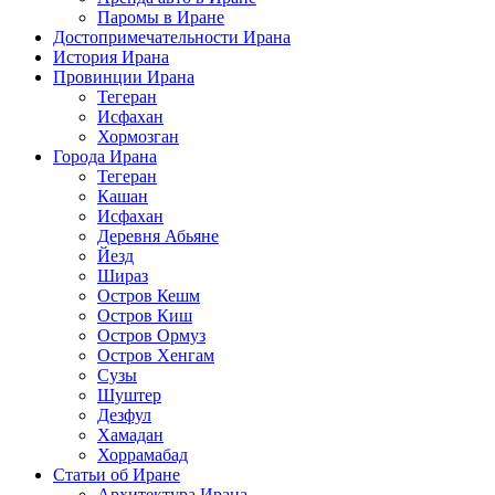
Паромы в Иране
Достопримечательности Ирана
История Ирана
Провинции Ирана
Тегеран
Исфахан
Хормозган
Города Ирана
Тегеран
Кашан
Исфахан
Деревня Абьяне
Йезд
Шираз
Остров Кешм
Остров Киш
Остров Ормуз
Остров Хенгам
Сузы
Шуштер
Дезфул
Хамадан
Хоррамабад
Статьи об Иране
Архитектура Ирана